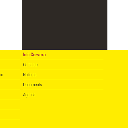
Info
Cervera
Contacte
ió
Notícies
Documents
Agenda