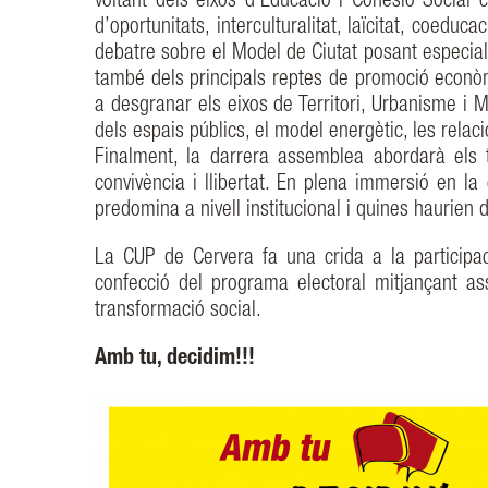
voltant dels eixos d’Educació i Cohesió Social 
d’oportunitats, interculturalitat, laïcitat, coedu
debatre sobre el Model de Ciutat posant especial 
també dels principals reptes de promoció econòmi
a desgranar els eixos de Territori, Urbanisme i 
dels espais públics, el model energètic, les rela
Finalment, la darrera assemblea abordarà els 
convivència i llibertat. En plena immersió en la c
predomina a nivell institucional i quines haurien
La CUP de Cervera fa una crida a la participa
confecció del programa electoral mitjançant as
transformació social.
Amb tu, decidim!!!