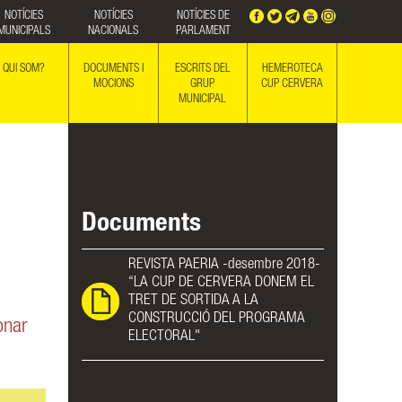
NOTÍCIES
NOTÍCIES
NOTÍCIES DE
MUNICIPALS
NACIONALS
PARLAMENT
QUI SOM?
DOCUMENTS I
ESCRITS DEL
HEMEROTECA
MOCIONS
GRUP
CUP CERVERA
MUNICIPAL
Documents
REVISTA PAERIA -desembre 2018-
“LA CUP DE CERVERA DONEM EL
TRET DE SORTIDA A LA
CONSTRUCCIÓ DEL PROGRAMA
onar
ELECTORAL"