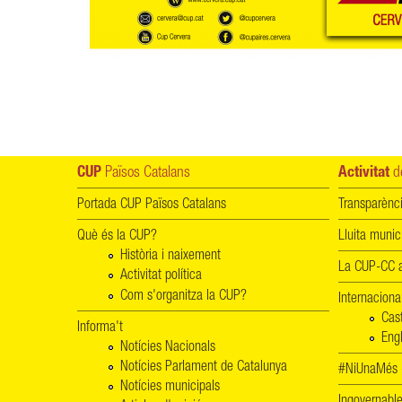
CUP
Països Catalans
Activitat
de
Portada CUP Països Catalans
Transparènc
Què és la CUP?
Lluita munic
Història i naixement
La CUP-CC a
Activitat política
Com s'organitza la CUP?
Internaciona
Cas
Informa't
Engl
Notícies Nacionals
Notícies Parlament de Catalunya
#NiUnaMés -
Notícies municipals