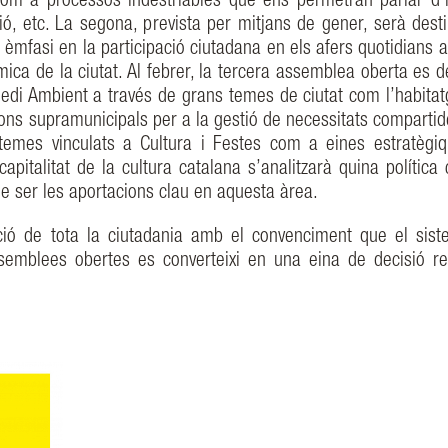
com a processos indestriables que ens permetran parlar d’i
cació, etc. La segona, prevista per mitjans de gener, serà des
èmfasi en la participació ciutadana en els afers quotidians a
ca de la ciutat. Al febrer, la tercera assemblea oberta es d
Medi Ambient a través de grans temes de ciutat com l’habitatg
cions supramunicipals per a la gestió de necessitats compartid
temes vinculats a Cultura i Festes com a eines estratègi
apitalitat de la cultura catalana s’analitzarà quina política 
 de ser les aportacions clau en aquesta àrea.
ció de tota la ciutadania amb el convenciment que el sis
semblees obertes es converteixi en una eina de decisió re