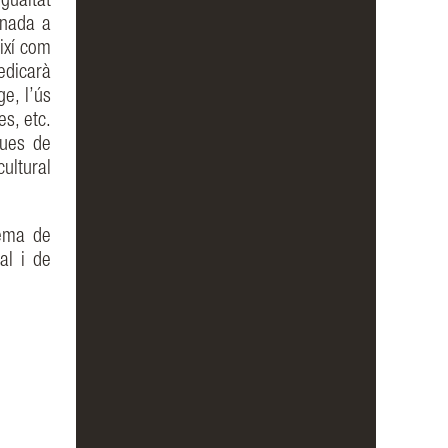
gualtat
tinada a
ixí com
edicarà
e, l’ús
es, etc.
ques de
cultural
tema de
al i de