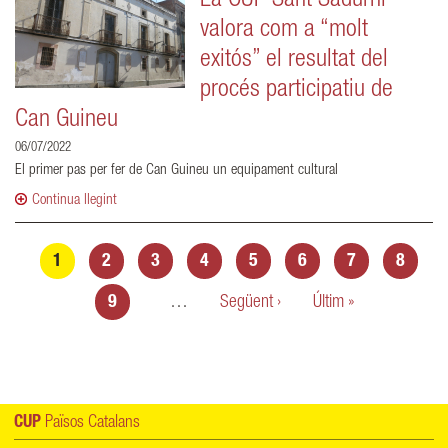
La CUP Sant Sadurní
valora com a “molt
exitós” el resultat del
procés participatiu de
Can Guineu
06/07/2022
El primer pas per fer de Can Guineu un equipament cultural
Continua llegint
Pàgines
1
2
3
4
5
6
7
8
9
…
Següent ›
Últim »
CUP
Països Catalans