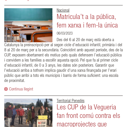
Nacional
Matricula’t a la pública,
fem xarxa i fem-la única
06/03/2023
Des del 6 al 20 de març està oberta a
Catalunya la preinscripció per al segon cicle d'educació infantil, primària i del
8 al 20 de març per a la secundària. Coincidint amb aquest període, des de la
CUP, exposem obertament els motius pels quals defensem l’educació pública
i convidem a les famílies a escollir aquesta opció. Pel que fa al primer cicle
d'educació infantil, de 0 a 3 anys, les dates són posteriors. Garantir que
l'educació arriba a tothom implica gaudir d'una xarxa finançada per l'erari
públic que arribi a tots els municipis i barris de forma suficient: una escola
de proximitat.
Continua llegint
Territorial Penedès
Les CUP de la Vegueria
fan front comú contra els
macroprojectes que