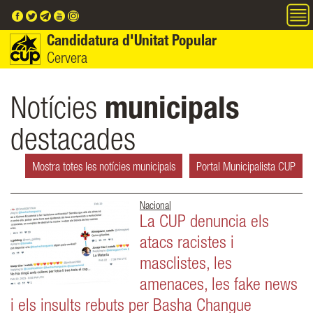
Vés al contingut
Candidatura d'Unitat Popular
Cervera
Notícies
municipals
destacades
Mostra totes les notícies municipals
Portal Municipalista CUP
Nacional
La CUP denuncia els
atacs racistes i
masclistes, les
amenaces, les fake news
i els insults rebuts per Basha Changue