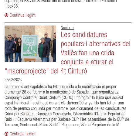
cop més, el PSC de Salvador Illa té clara la seva trinxera: la Patronal i
l’Ibex35.
Continua llegint
Nacional
Les candidatures
populars i alternatives del
Vallès fan una crida
conjunta a aturar el
“macroprojecte” del 4t Cinturó
22/02/2023
La formació anticapitalista ha fet una crida a la mobilització el proper
diumenge 26 de febrer a la manifestació de Sabadell que organitza La
Campanya Contra el Quart Cinturó (CCQC) i ha agraït la lluita que aquest
espai ha liderat i sostingut durant els darrers 30 anys. Ho han fet en una
roda de premsa conjunta per mostrar el posicionament de les candidatures
Crida per Sabadell, Guanyem Cerdanyola, l’Assemblea d’Unitat Popular de
Rubí i l’Esquerra Alternativa per Barberà-CUP i les assemblees de la CUP de
Terrassa, Sentmenat, Palau Solità i Plegamans, Santa Perpètua de la M
Continua llegint