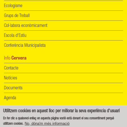
Ecologisme
Grups de Treball
Col·labora econòmicament
Escola d'Estiu
Conferència Municipalista
Info
Cervera
Contacte
Notícies
Documents
Agenda
Utilitzem cookies en aquest lloc per millorar la seva experiència d'usuari
Informació de protecció de dades
|
Política de cookies
En fer clic a qualsevol enllaç en aquesta pàgina vostè està donant el seu consentiment perquè
No, dóna'm més informació
utilitzem cookies.