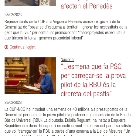
afecten el Penedès
28/02/2023
Representants de la CUP a la Vegueria Penedès acusen el govern de la
Generalitat de "posar-se d'esquena al territori i ignorar les necessitats de la
gent que hi viu" per continuar promocionant "macroprojectes especulatius
que trinxen la terra i generen precarietat laboral".
Continua llegint
Nacional
“L’esmena que fa PSC
per carregar-se la prova
pilot de la RBU és la
cirereta del pastís”
28/02/2023
La CUP-NCG ha introduït una esmena de 40 milions als pressupostos de la
Generalitat per garantir la prova pilot i la posterior implementació de la Renda
Bàsica Universal (RBU). La diputada, Eulàlia Reguant, ha instat a Esquerra
Republicana a donar-hi suport i no cedir davant l’ofensiva del partit socialista
que vol “carregar-se” la RBU a través d’una esmena a la Llei de Mesures: “Un