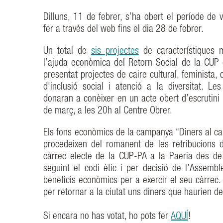
Dilluns, 11 de febrer, s’ha obert el període de
fer a través del web fins el dia 28 de febrer.
Un total de
sis projectes
de característiques m
l’ajuda econòmica del Retorn Social de la CUP 
presentat projectes de caire cultural, feminista,
d'inclusió social i atenció a la diversitat. 
donaran a conèixer en un acte obert d’escrutini 
de març, a les 20h al Centre Obrer.
Els fons econòmics de la campanya “Diners al carr
procedeixen del romanent de les retribucions 
càrrec electe de la CUP-PA a la Paeria des de l
seguint el codi ètic i per decisió de l’Assembl
beneficis econòmics per a exercir el seu càrrec. 
per retornar a la ciutat uns diners que haurien de 
Si encara no has votat, ho pots fer
AQUÍ
!