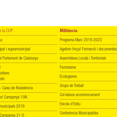
 la CUP
Militància
ia
Programa Marc 2019-2023
ipal i supramunicipal
Agafem força! Formació i documentac
l Parlament de Catalunya
Assemblees Locals i Territorials
l
Feminisme
tellano
Ecologisme
ish
Grups de Treball
 Caixa de Resistència
Col·labora econòmicament
les! Campanya 10N
Escola d'Estiu
 municipals 2019
Conferència Municipalista
 Campanya 21-D