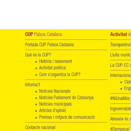
CUP
Països Catalans
Activitat
de
Portada CUP Països Catalans
Transparènc
Què és la CUP?
Lluita munic
Història i naixement
La CUP-CC a
Activitat política
Com s'organitza la CUP?
Internaciona
Cas
Informa't
Engl
Notícies Nacionals
Notícies Parlament de Catalunya
#NiUnaMés -
Notícies municipals
Ingovernab
Articles d'opinió
Premsa i mitjans de comunicació
Atreveix-te:
Contacte nacional
#Dempeus!