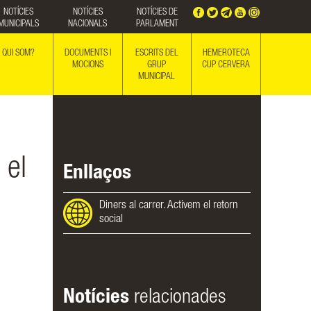
NOTÍCIES
NOTÍCIES
NOTÍCIES DE
MUNICIPALS
NACIONALS
PARLAMENT
QUI SOM?
DOCUMENTS I
ESCRITS DEL
HEMEROTECA
MOCIONS
GRUP
CUP CERVERA
MUNICIPAL
 el
Enllaços
Diners al carrer. Activem el retorn
social
.
Notícies
relacionades