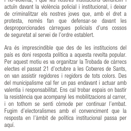
i no-violenta; i que les nostres institucions denunciïn i
actuïn davant la violència policial i institucional, i deixar
de criminalitzar els nostres joves que, amb el dret a
protesta, només fan que defensar-se davant les
desproporcionades càrregues policials d’uns cossos
de seguretat al servei de l’ordre establert.
Ara és imprescindible que des de les institucions del
país es doni resposta política a aquesta revolta popular.
Per aquest motiu es va organitzar la Trobada de càrrecs
electes el passat 21 d’octubre a les Cotxeres de Sants,
on van assistir regidores i regidors de tots colors. Des
del municipalisme cal fer un pas endavant i actuar amb
valentia i responsabilitat. Ens cal trobar espais on bastir
la resistència que acompanyi les mobilitzacions al carrer,
i on tothom se senti còmode per continuar l’embat.
Fugim d’electoralismes amb el convenciment que la
resposta en l’àmbit de política institucional passa per
aquí.