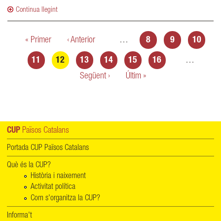
Continua llegint
Pàgines
« Primer
‹ Anterior
…
8
9
10
11
12
13
14
15
16
…
Següent ›
Últim »
CUP
Països Catalans
Portada CUP Països Catalans
Què és la CUP?
Història i naixement
Activitat política
Com s'organitza la CUP?
Informa't