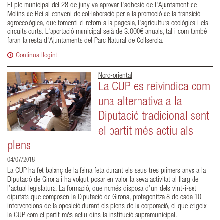
El ple municipal del 28 de juny va aprovar l'adhesió de l'Ajuntament de
Molins de Rei al conveni de col·laboració per a la promoció de la transició
agroecològica, que fomenti el retorn a la pagesia, l'agricultura ecològica i els
circuits curts. L'aportació municipal serà de 3.000€ anuals, tal i com també
faran la resta d'Ajuntaments del Parc Natural de Collserola.
Continua llegint
Nord-oriental
La CUP es reivindica com
una alternativa a la
Diputació tradicional sent
el partit més actiu als
plens
04/07/2018
La CUP ha fet balanç de la feina feta durant els seus tres primers anys a la
Diputació de Girona i ha volgut posar en valor la seva activitat al llarg de
l’actual legislatura. La formació, que només disposa d’un dels vint-i-set
diputats que composen la Diputació de Girona, protagonitza 8 de cada 10
intervencions de la oposició durant els plens de la corporació, el que erigeix
la CUP com el partit més actiu dins la institució supramunicipal.