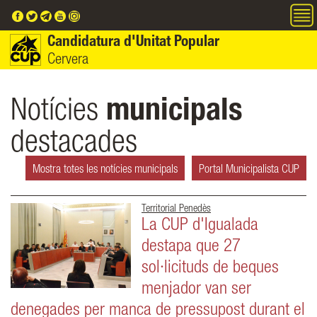
Vés al contingut
Candidatura d'Unitat Popular
Cervera
Notícies
municipals
destacades
Mostra totes les notícies municipals
Portal Municipalista CUP
Territorial Penedès
La CUP d'Igualada
destapa que 27
sol·licituds de beques
menjador van ser
denegades per manca de pressupost durant el