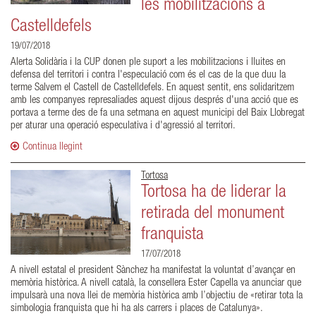
les mobilitzacions a
Castelldefels
19/07/2018
Alerta Solidària i la CUP donen ple suport a les mobilitzacions i lluites en
defensa del territori i contra l'especulació com és el cas de la que duu la
terme Salvem el Castell de Castelldefels. En aquest sentit, ens solidaritzem
amb les companyes represaliades aquest dijous després d'una acció que es
portava a terme des de fa una setmana en aquest municipi del Baix Llobregat
per aturar una operació especulativa i d'agressió al territori.
Continua llegint
Tortosa
Tortosa ha de liderar la
retirada del monument
franquista
17/07/2018
A nivell estatal el president Sànchez ha manifestat la voluntat d’avançar en
memòria històrica. A nivell català, la consellera Ester Capella va anunciar que
impulsarà una nova llei de memòria històrica amb l’objectiu de «retirar tota la
simbologia franquista que hi ha als carrers i places de Catalunya».