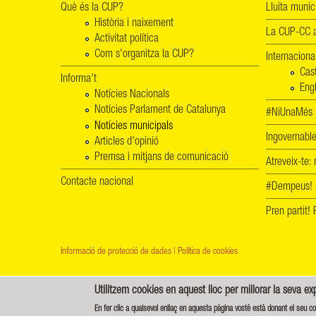
Què és la CUP?
Lluita munic
Història i naixement
La CUP-CC a
Activitat política
Com s'organitza la CUP?
Internaciona
Cas
Informa't
Engl
Notícies Nacionals
Notícies Parlament de Catalunya
#NiUnaMés -
Notícies municipals
Ingovernab
Articles d'opinió
Premsa i mitjans de comunicació
Atreveix-te:
Contacte nacional
#Dempeus!
Pren partit
Informació de protecció de dades
|
Política de cookies
Utilitzem cookies en aquest lloc per millorar la seva ex
Creative Commons - Reconeixement-CompartirIgual 4.0 Internacional (CC BY
En fer clic a qualsevol enllaç en aquesta pàgina vostè està donant el seu c