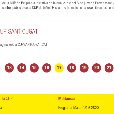
de la CUP de Bellpuig a iniciativa de la qual el ple del 6 de juny de l’any passat v
control públic o de la CUP de la Vall Fosca que ha reclamat la reversió de les conc
CUP SANT CUGAT
 pàgina web a CUPSANTCUGAT.CAT _
13
14
15
16
17
18
19
20
21
 la CUP
Militància
ia
Programa Marc 2019-2023