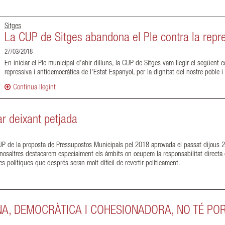
Sitges
La CUP de Sitges abandona el Ple contra la repre
27/03/2018
En iniciar el Ple municipal d'ahir dilluns, la CUP de Sitges vam llegir el següent
repressiva i antidemocràtica de l'Estat Espanyol, per la dignitat del nostre poble i 
Continua llegint
r deixant petjada
CUP de la proposta de Pressupostos Municipals pel 2018 aprovada el passat dijous 22
ò nosaltres destacarem especialment els àmbits on ocupem la responsabilitat directa
olítiques que després seran molt díficil de revertir políticament.
A, DEMOCRÀTICA I COHESIONADORA, NO TÉ PO