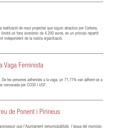
realització de nous projectes que siguin atractius per Corbera,
n tindrà un fons econòmic de 4.200 euros, en un principi repartit
ent independent de la nostra organització.
la Vaga Feminista
 De les persones adherides a la vaga, un 71,71% van adherir-se a
ores convocada per CCOO i UGT.
reu de Ponent i Pirineus
 aconseguir que l’Ajuntament remunicipalitzés l’aigua del municipi,