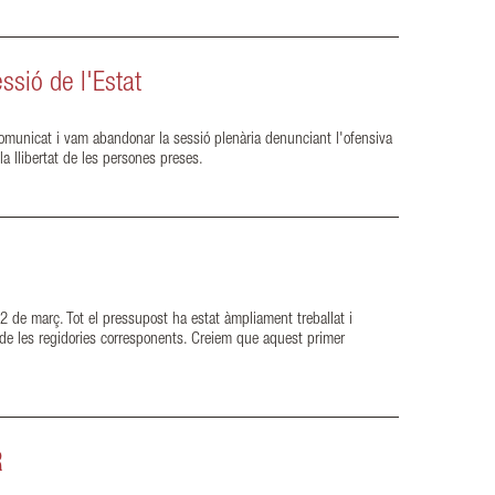
ssió de l'Estat
 comunicat i vam abandonar la sessió plenària denunciant l'ofensiva
la llibertat de les persones preses.
 de març. Tot el pressupost ha estat àmpliament treballat i
 de les regidories corresponents. Creiem que aquest primer
R