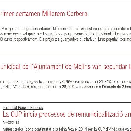
rimer certamen Millorem Corbera
UP engeguem el primer certamen Millorem Corbera. Aquest concurs està orientat a la 
den ser desenvolupats per les entitats o per persones a títol individual. El certame
0 euros respectivament. Els projectes guanyadors el triarà un jurat popular, totalm
unicipal de l'Ajuntament de Molins van secundar 
minista del 8 de març, de les quals un 78,26% eren dones i un 21,74% eren homes.
COS, CNT, IAC, Cobas, etc, mentre que un 28,29% van adherir-se a l'aturada de 2 h
Territorial Ponent-Pirineus
La CUP inicia processos de remunicipalització ar
15/03/2018
Aquest treball dona continuïtat a la feina feta el 2014 per la CUP d’Alfés que va