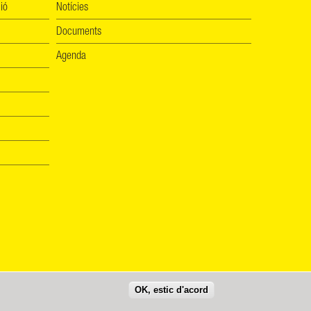
ió
Notícies
Documents
Agenda
OK, estic d'acord