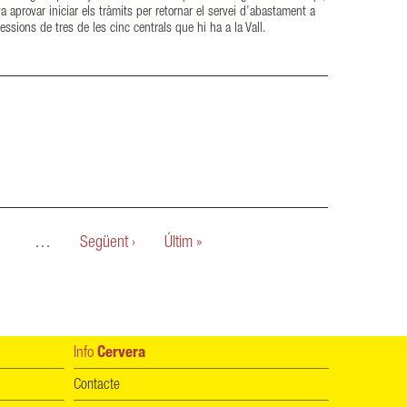
a aprovar iniciar els tràmits per retornar el servei d’abastament a
essions de tres de les cinc centrals que hi ha a la Vall.
…
Següent ›
Últim »
Info
Cervera
Contacte