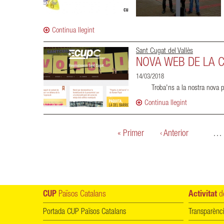
Continua llegint
Sant Cugat del Vallès
NOVA WEB DE LA 
14/03/2018
Troba'ns a la nostra nova
Continua llegint
Pàgines
« Primer
‹ Anterior
…
CUP
Països Catalans
Activitat
de
Portada CUP Països Catalans
Transparènc