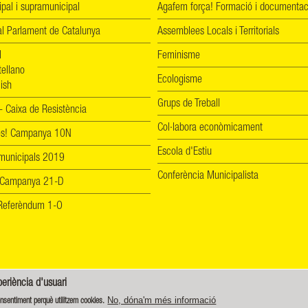
ipal i supramunicipal
Agafem força! Formació i documentac
l Parlament de Catalunya
Assemblees Locals i Territorials
l
Feminisme
tellano
Ecologisme
ish
Grups de Treball
 Caixa de Resistència
Col·labora econòmicament
les! Campanya 10N
Escola d'Estiu
 municipals 2019
Conferència Municipalista
 Campanya 21-D
! Referèndum 1-O
periència d'usuari
-SA 4.0)
No, dóna'm més informació
onsentiment perquè utilitzem cookies.