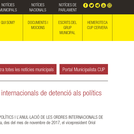
NOTÍCIES
NOTÍCIES
NOTÍCIES DE
MUNICIPALS
NACIONALS
PARLAMENT
QUI SOM?
DOCUMENTS I
ESCRITS DEL
HEMEROTECA
MOCIONS
GRUP
CUP CERVERA
MUNICIPAL
ra totes les notícies municipals
Portal Municipalista CUP
s internacionals de detenció als polítics
OLÍTICS I L’ANUL·LACIÓ DE LES ORDRES INTERNACIONALS DE
a, des del mes de novembre de 2017, el vicepresident Oriol