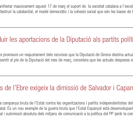
ifestar massivament aquest 17 de març el suport de la societat catalana a l’escola 
de destruir la catalanitat, el model democràtic i la cohesió social que són les ba
r les aportacions de la Diputació als partits polít
e promoure un reajustament dels recursos que la Diputació de Girona destina actual
entit al ple de la Diputació del mes de març, considera que les actuals despeses e
s de l’Ebre exigeix la dimissió de Salvador i Capa
campanya bruta de l’Estat contra les organitzacions i partits independentistes de
tatal. És un nou exemple de la guerra bruta que l’Estat Espanyol està desenvolupant 
al i submissió absoluta dels mitjans de comunicació a la política del PP (amb la com