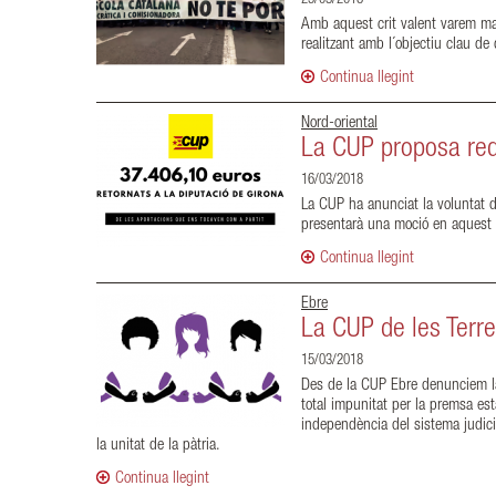
25/03/2018
Amb aquest crit valent varem man
realitzant amb l´objectiu clau 
Continua llegint
Nord-oriental
La CUP proposa redui
16/03/2018
La CUP ha anunciat la voluntat d
presentarà una moció en aquest s
Continua llegint
Ebre
La CUP de les Terre
15/03/2018
Des de la CUP Ebre denunciem la 
total impunitat per la premsa es
independència del sistema judici
la unitat de la pàtria.
Continua llegint