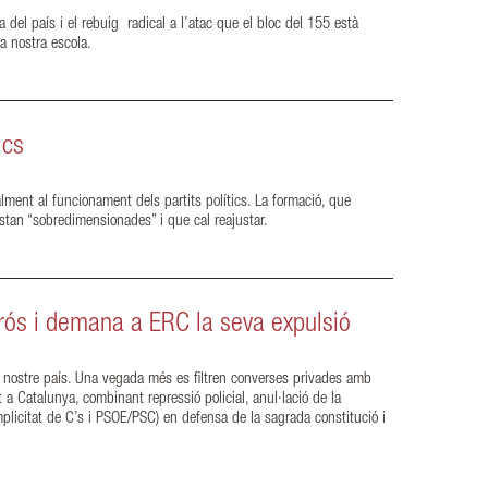
del país i el rebuig radical a l’atac que el bloc del 155 està
ses de la nostra escola.
ics
ment al funcionament dels partits polítics. La formació, que
stan “sobredimensionades” i que cal reajustar.
rrós i demana a ERC la seva expulsió
l nostre país. Una vegada més es filtren converses privades amb
a Catalunya, combinant repressió policial, anul·lació de la
plicitat de C’s i PSOE/PSC) en defensa de la sagrada constitució i