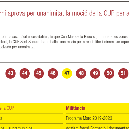
rní aprova per unanimitat la moció de la CUP per a 
rbà i la seva fàcil accessibilitat, fa que Can Mas de la Riera sigui una de les zone
etext, la CUP Sant Sadurní ha treballat una moció per a rehabilitar i dinamitzar aque
ecolzada per unanimitat.
43
44
45
46
47
48
49
50
51
 la CUP
Militància
ia
Programa Marc 2019-2023
ipal i supramunicipal
Agafem força! Formació i documentac