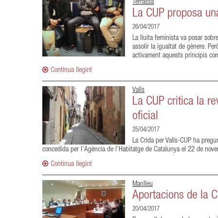
Terrassa
La CUP proposa una
26/04/2017
La lluita feminista va posar sobr
assolir la igualtat de gènere. P
activament aquests principis com
Continua llegint
Valls
La CUP critica la r
oficial
25/04/2017
La Crida per Valls-CUP ha pregunt
concedida per l’Agència de l’Habitatge de Catalunya el 22 de nov
Continua llegint
Manlleu
Aportacions de la C
20/04/2017