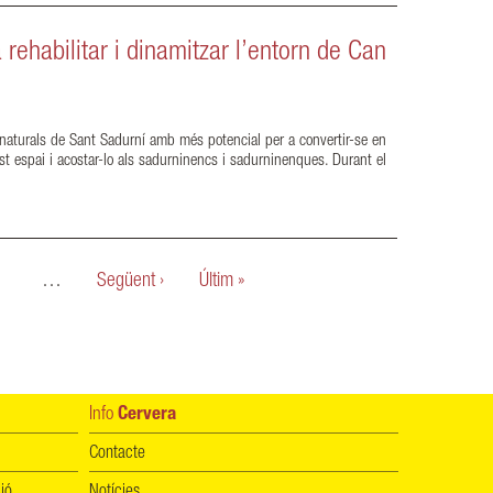
rehabilitar i dinamitzar l’entorn de Can
s naturals de Sant Sadurní amb més potencial per a convertir-se en
st espai i acostar-lo als sadurninencs i sadurninenques. Durant el
…
Següent ›
Últim »
Info
Cervera
Contacte
ió
Notícies