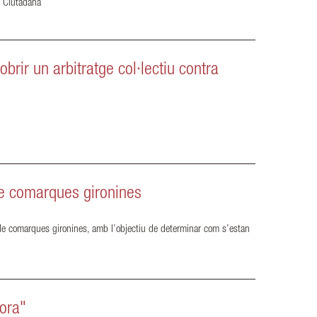
ó Ciutadana
rir un arbitratge col·lectiu contra
 de comarques gironines
l de comarques gironines, amb l’objectiu de determinar com s’estan
dora"