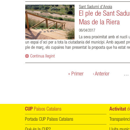
Sant Sadurní d'Anoia
El ple de Sant Sadu
Mas de la Riera
06/04/2017
La seva proximitat amb el nucli u
un espai d’oci per a tota la ciutadania del municipi. Amb aquest pr
ple de març, els cupaires han presentat la proposta que ha estat r
Continua llegint
Pàgines
« Primer
‹ Anterior
…
CUP
Països Catalans
Activitat
de
Portada CUP Països Catalans
Transparènc
Què és la CUP?
Lluita munic