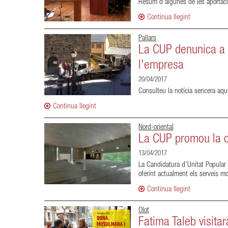
Resum d'algunes de les aportacio
Continua llegint
Pallars
La CUP denunica a E
l'empresa
20/04/2017
Consulteu la notícia sencera aqu
Continua llegint
Nord-oriental
La CUP promou la cr
13/04/2017
La Candidatura d’Unitat Popular 
oferint actualment els serveis mo
Continua llegint
Olot
Fatima Taleb visita