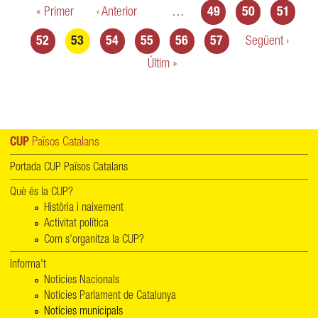
Pàgines
« Primer
‹ Anterior
…
49
50
51
52
53
54
55
56
57
Següent ›
Últim »
CUP
Països Catalans
Portada CUP Països Catalans
Què és la CUP?
Història i naixement
Activitat política
Com s'organitza la CUP?
Informa't
Notícies Nacionals
Notícies Parlament de Catalunya
Notícies municipals