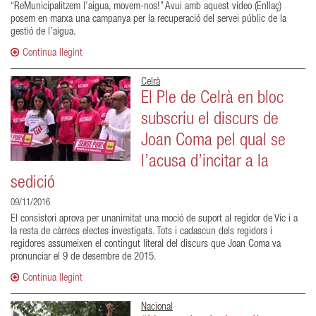
“ReMunicipalitzem l’aigua, movem-nos!” Avui amb aquest vídeo (Enllaç)
posem en marxa una campanya per la recuperació del servei públic de la
gestió de l’aigua.
Continua llegint
Celrà
El Ple de Celrà en bloc
subscriu el discurs de
Joan Coma pel qual se
l’acusa d’incitar a la
sedició
09/11/2016
El consistori aprova per unanimitat una moció de suport al regidor de Vic i a
la resta de càrrecs electes investigats. Tots i cadascun dels regidors i
regidores assumeixen el contingut literal del discurs que Joan Coma va
pronunciar el 9 de desembre de 2015.
Continua llegint
Nacional