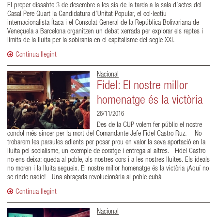
El proper dissabte 3 de desembre a les sis de la tarda a la sala d’actes del
Casal Pere Quart la Candidatura d’Unitat Popular, el col·lectiu
internacionalista Ítaca i el Consolat General de la República Bolivariana de
Veneçuela a Barcelona organitzen un debat xerrada per explorar els reptes i
límits de la lluita per la sobirania en el capitalisme del segle XXI.
Continua llegint
Nacional
Fidel: El nostre millor
homenatge és la victòria
26/11/2016
Des de la CUP volem fer públic el nostre
condol més sincer per la mort del Comandante Jefe Fidel Castro Ruz. No
trobarem les paraules adients per posar prou en valor la seva aportació en la
lluita pel socialisme, un exemple de coratge i entrega al altres. Fidel Castro
no ens deixa: queda al poble, als nostres cors i a les nostres lluites. Els ideals
no moren i la lluita segueix. El nostre millor homenatge és la victòria ¡Aquí no
se rinde nadie! Una abraçada revolucionària al poble cubà
Continua llegint
Nacional