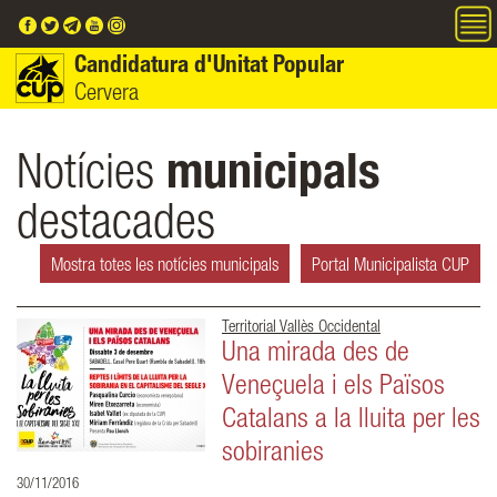
Vés al contingut
Candidatura d'Unitat Popular
Cervera
Notícies
municipals
destacades
Mostra totes les notícies municipals
Portal Municipalista CUP
Territorial Vallès Occidental
Una mirada des de
Veneçuela i els Països
Catalans a la lluita per les
sobiranies
30/11/2016