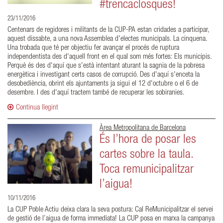
#trencaclosques!
23/11/2016
Centenars de regidores i militants de la CUP-PA estan cridades a participar,
aquest dissabte, a una nova Assemblea d'electes municipals. La cinquena.
Una trobada que té per objectiu fer avançar el procés de ruptura
independentista des d'aquell front en el qual som més fortes: Els municipis.
Perquè és des d'aquí que s'està intentant aturant la sagnia de la pobresa
energètica i investigant certs casos de corrupció. Des d'aquí s'enceta la
desobediència, obrint els ajuntaments ja sigui el 12 d'octubre o el 6 de
desembre. I des d'aquí tractem també de recuperar les sobiranies.
Continua llegint
Àrea Metropolitana de Barcelona
És l’hora de posar les
cartes sobre la taula.
Toca remunicipalitzar
l’aigua!
10/11/2016
La CUP Poble Actiu deixa clara la seva postura: Cal ReMunicipalitzar el servei
de gestió de l’aigua de forma immediata! La CUP posa en marxa la campanya