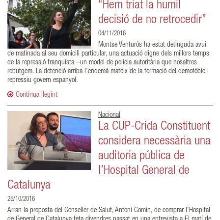
“Hem triat la humil
decisió de no retrocedir”
04/11/2016
Montse Venturós ha estat detinguda avui
de matinada al seu domicili particular, una actuació digne dels millors temps
de la repressió franquista –un model de policia autoritària que nosaltres
rebutgem. La detenció arriba l’endemà mateix de la formació del demofòbic i
repressiu govern espanyol.
Continua llegint
Nacional
La CUP-Crida Constituent
considera necessària una
auditoria pública de
l’Hospital General de
Catalunya
25/10/2016
Arran la proposta del Conseller de Salut, Antoni Comin, de comprar l’Hospital
de General de Catalunya feta divendres passat en una entrevista a El matí de